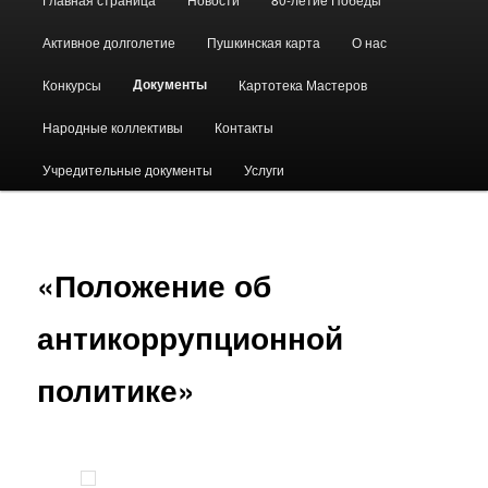
меню
Активное долголетие
Пушкинская карта
О нас
Документы
Конкурсы
Картотека Мастеров
Народные коллективы
Контакты
Учредительные документы
Услуги
«Положение об
антикоррупционной
политике»