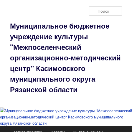
Перейти
к
Поис
основному
содержимому
Муниципальное бюджетное
учреждение культуры
"Межпоселенческий
организационно-методический
центр" Касимовского
муниципального округа
Рязанской области
Главное
Главная страница
Новости
80-летие Победы