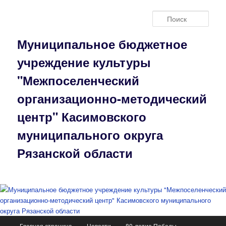
Перейти
к
Поис
основному
содержимому
Муниципальное бюджетное
учреждение культуры
"Межпоселенческий
организационно-методический
центр" Касимовского
муниципального округа
Рязанской области
Главное
Главная страница
Новости
80-летие Победы