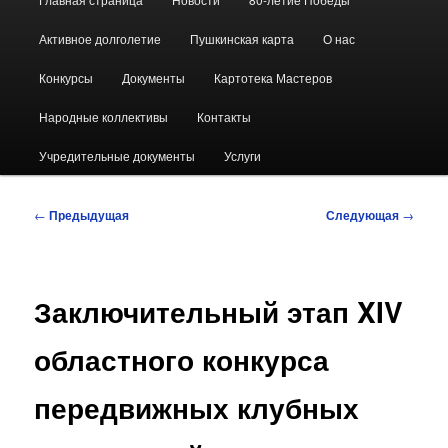
меню
Активное долголетие
Пушкинская карта
О нас
Конкурсы
Документы
Картотека Мастеров
Народные коллективы
Контакты
Учредительные документы
Услуги
Навигация
←
Предыдущая
Следующая
→
по
записям
Заключительный этап XIV
областного конкурса
передвижных клубных