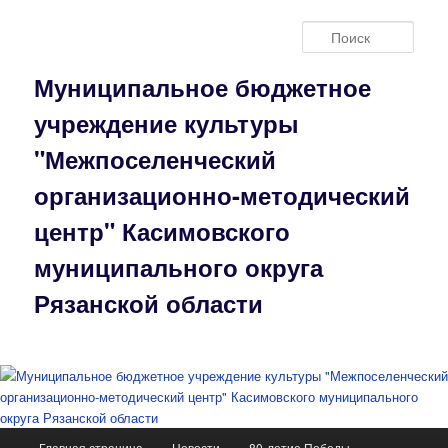
Перейти
к
Поис
основному
содержимому
Муниципальное бюджетное
учреждение культуры
"Межпоселенческий
организационно-методический
центр" Касимовского
муниципального округа
Рязанской области
Главное
Главная страница
Новости
80-летие Победы