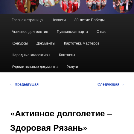
Главное
Главная страница
Новости
80-летие Победы
меню
Активное долголетие
Пушкинская карта
О нас
Конкурсы
Документы
Картотека Мастеров
Народные коллективы
Контакты
Учредительные документы
Услуги
Навигация
←
Предыдущая
Следующая
→
по
записям
«Активное долголетие –
Здоровая Рязань»