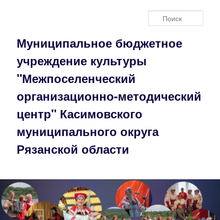
Перейти
к
Поис
основному
содержимому
Муниципальное бюджетное
учреждение культуры
"Межпоселенческий
организационно-методический
центр" Касимовского
муниципального округа
Рязанской области