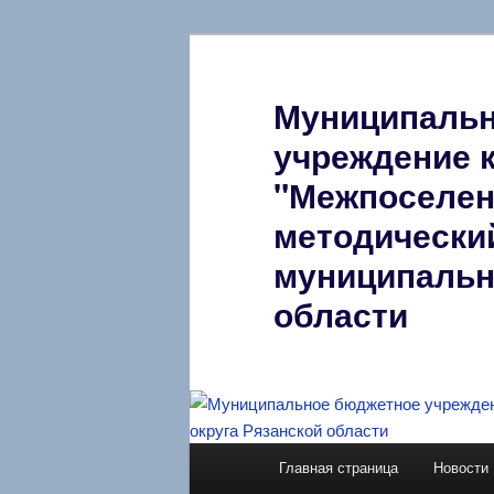
Перейти
к
основному
Муниципальн
содержимому
учреждение 
"Межпоселен
методически
муниципальн
области
Главное
Главная страница
Новости
меню