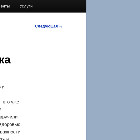
менты
Услуги
Следующая
→
ка
 и
, кто уже
м
 вручили
 здоровью
 важности
ть и