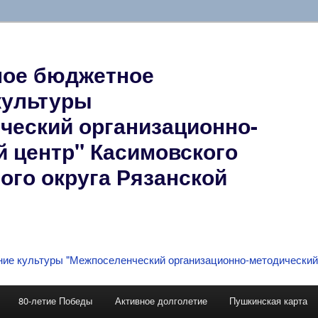
ое бюджетное
культуры
ческий организационно-
й центр" Касимовского
ого округа Рязанской
80-летие Победы
Активное долголетие
Пушкинская карта