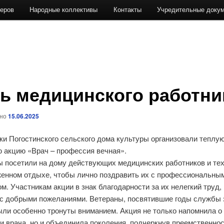
теров
Народные коллективы
Контакты
Учредительные доку
ь медицинского работни
ано
15.06.2025
ки Погостинского сельского дома культуры организовали теплую
 акцию «Врач – профессия вечная».
ы посетили на дому действующих медицинских работников и тех
женном отдыхе, чтобы лично поздравить их с профессиональны
м. Участникам акции в знак благодарности за их нелегкий труд,
 с добрыми пожеланиями. Ветераны, посвятившие годы службы
ыли особенно тронуты вниманием. Акция не только напомнила о
 врача, но и объединила поколения, подчеркнув преемственнос