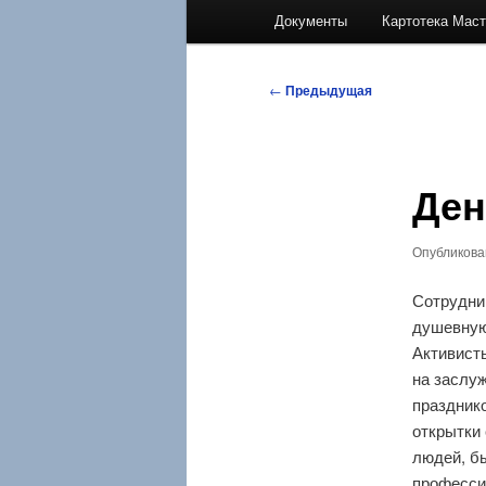
Документы
Картотека Мас
Навигация
←
Предыдущая
по
записям
Ден
Опубликов
Сотрудни
душевную
Активист
на заслу
празднико
открытки
людей, б
профессии