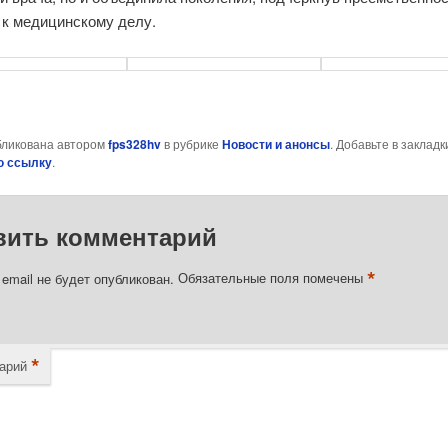
 к медицинскому делу.
бликована автором
fps328hv
в рубрике
Новости и анонсы
. Добавьте в закладк
ю ссылку
.
вить комментарий
*
email не будет опубликован.
Обязательные поля помечены
*
арий