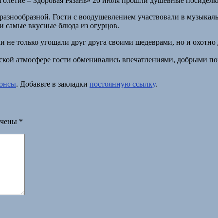
лголетие – Здоровая Рязань» 20 июля прошли душевные посидел
азнообразной. Гости с воодушевлением участвовали в музыкаль
и самые вкусные блюда из огурцов.
ки не только угощали друг друга своими шедеврами, но и охотн
ской атмосфере гости обменивались впечатлениями, добрыми п
нонсы
. Добавьте в закладки
постоянную ссылку
.
ечены
*