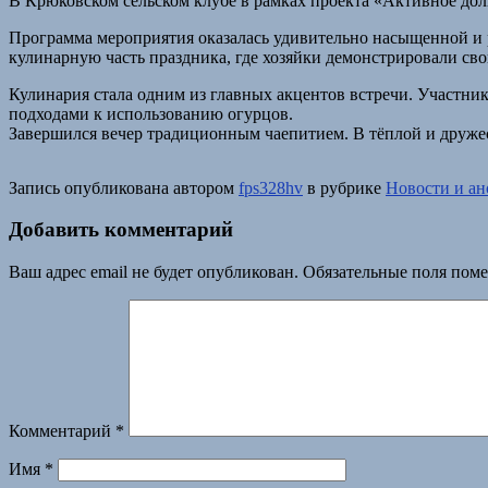
В Крюковском сельском клубе в рамках проекта «Активное до
Программа мероприятия оказалась удивительно насыщенной и р
кулинарную часть праздника, где хозяйки демонстрировали сво
Кулинария стала одним из главных акцентов встречи. Участни
подходами к использованию огурцов.
Завершился вечер традиционным чаепитием. В тёплой и друже
Запись опубликована автором
fps328hv
в рубрике
Новости и а
Добавить комментарий
Ваш адрес email не будет опубликован.
Обязательные поля пом
Комментарий
*
Имя
*