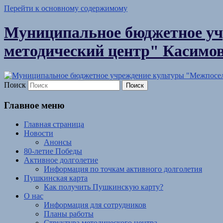
Перейти к основному содержимому
Муниципальное бюджетное уч
методический центр" Касимов
Поиск
Главное меню
Главная страница
Новости
Анонсы
80-летие Победы
Активное долголетие
Информация по точкам активного долголетия
Пушкинская карта
Как получить Пушкинскую карту?
О нас
Информация для сотрудников
Планы работы
Структура методического центра