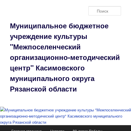
Перейти
к
Поис
основному
содержимому
Муниципальное бюджетное
учреждение культуры
"Межпоселенческий
организационно-методический
центр" Касимовского
муниципального округа
Рязанской области
Главное
Главная страница
Новости
80-летие Победы