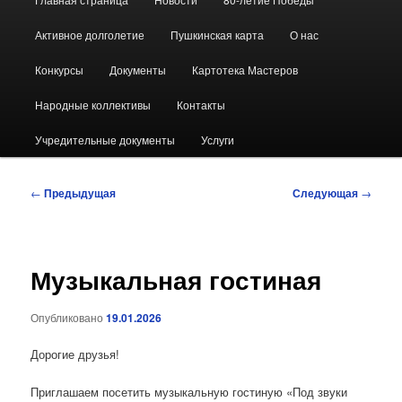
меню
Активное долголетие
Пушкинская карта
О нас
Конкурсы
Документы
Картотека Мастеров
Народные коллективы
Контакты
Учредительные документы
Услуги
Навигация
←
Предыдущая
Следующая
→
по
записям
Музыкальная гостиная
Опубликовано
19.01.2026
Дорогие друзья!
Приглашаем посетить музыкальную гостиную «Под звуки