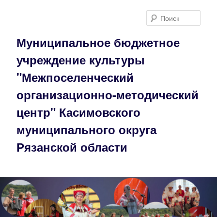
Перейти
к
Поис
основному
содержимому
Муниципальное бюджетное
учреждение культуры
"Межпоселенческий
организационно-методический
центр" Касимовского
муниципального округа
Рязанской области