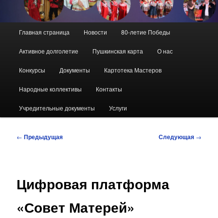
Главное
Главная страница
Новости
80-летие Победы
меню
Активное долголетие
Пушкинская карта
О нас
Конкурсы
Документы
Картотека Мастеров
Народные коллективы
Контакты
Учредительные документы
Услуги
Навигация
←
Предыдущая
Следующая
→
по
записям
Цифровая платформа
«Совет Матерей»