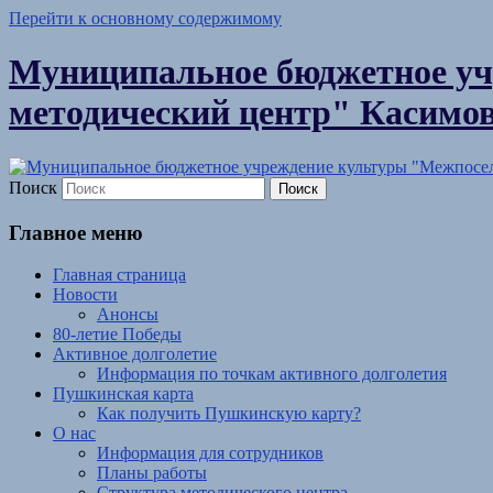
Перейти к основному содержимому
Муниципальное бюджетное уч
методический центр" Касимов
Поиск
Главное меню
Главная страница
Новости
Анонсы
80-летие Победы
Активное долголетие
Информация по точкам активного долголетия
Пушкинская карта
Как получить Пушкинскую карту?
О нас
Информация для сотрудников
Планы работы
Структура методического центра