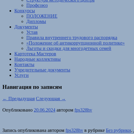
Профсоюз
Конкурсы
ПОЛОЖЕНИЕ
Дипломы
Документы
Устав
Правила внутреннего трудового распорядка
«Положение об антикоррупционной политике»
Льготы и скидки для многодетных семей
Картотека Мастеров
Народные коллективы
Контакты
Учредительные документы
Услуги
Навигация по записям
←
Предыдущая
Следующая
→
Опубликовано
20.06.2024
автором
fps328hv
Запись опубликована автором
fps328hv
в рубрике
Без рубрики
.