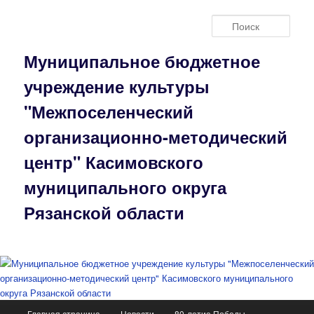
Перейти
к
Поис
основному
содержимому
Муниципальное бюджетное
учреждение культуры
"Межпоселенческий
организационно-методический
центр" Касимовского
муниципального округа
Рязанской области
Главное
Главная страница
Новости
80-летие Победы