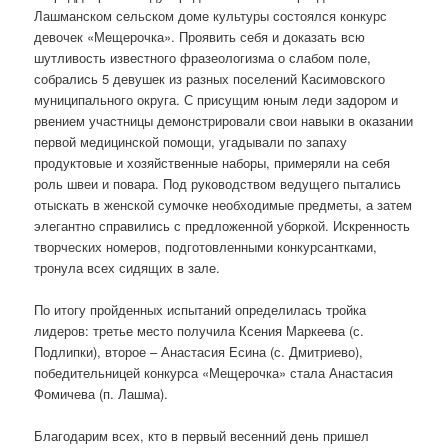
Лашманском сельском доме культуры состоялся конкурс
девочек «Мещерочка». Проявить себя и доказать всю
шутливость известного фразеологизма о слабом поле,
собрались 5 девушек из разных поселений Касимовского
муниципального округа. С присущим юным леди задором и
рвением участницы демонстрировали свои навыки в оказании
первой медицинской помощи, угадывали по запаху
продуктовые и хозяйственные наборы, примеряли на себя
роль швеи и повара. Под руководством ведущего пытались
отыскать в женской сумочке необходимые предметы, а затем
элегантно справились с предложенной уборкой. Искренность
творческих номеров, подготовленными конкурсантками,
тронула всех сидящих в зале.
По итогу пройденных испытаний определилась тройка
лидеров: третье место получила Ксения Маркеева (с.
Подлипки), второе – Анастасия Есина (с. Дмитриево),
победительницей конкурса «Мещерочка» стала Анастасия
Фомичева (п. Лашма).
Благодарим всех, кто в первый весенний день пришел