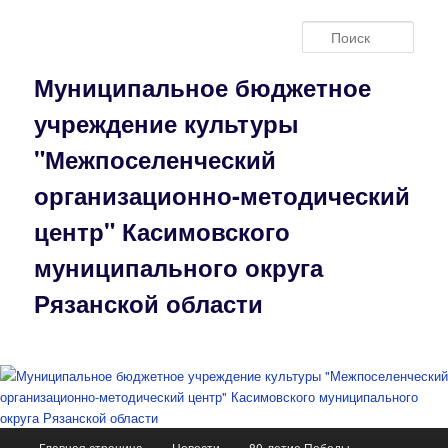
Перейти
к
Поис
основному
содержимому
Муниципальное бюджетное
учреждение культуры
"Межпоселенческий
организационно-методический
центр" Касимовского
муниципального округа
Рязанской области
Главное
Главная страница
Новости
80-летие Победы