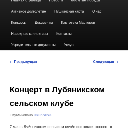
меню
Активное долголетие
Пушкинская карта
О нас
Конкурсы
Документы
Картотека Мастеров
Народные коллективы
Контакты
Учредительные документы
Услуги
Навигация
←
Предыдущая
Следующая
→
по
записям
Концерт в Лубяникском
сельском клубе
Опубликовано
08.05.2025
7 мая в Лубяникском сельском клубе состоялся концерт в