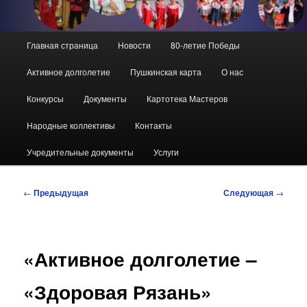
Главное
Главная страница
Новости
80-летие Победы
меню
Активное долголетие
Пушкинская карта
О нас
Конкурсы
Документы
Картотека Мастеров
Народные коллективы
Контакты
Учредительные документы
Услуги
Навигация
←
Предыдущая
Следующая
→
по
записям
«Активное долголетие –
«Здоровая Рязань»