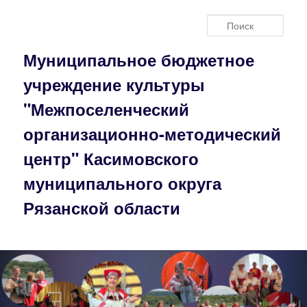
Перейти
к
Поис
основному
содержимому
Муниципальное бюджетное
учреждение культуры
"Межпоселенческий
организационно-методический
центр" Касимовского
муниципального округа
Рязанской области