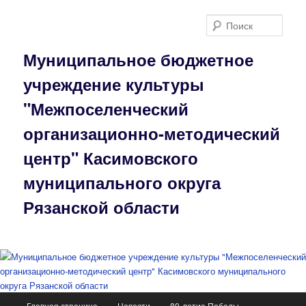
Перейти
к
Поис
основному
содержимому
Муниципальное бюджетное
учреждение культуры
"Межпоселенческий
организационно-методический
центр" Касимовского
муниципального округа
Рязанской области
Главное
Главная страница
Новости
80-летие Победы