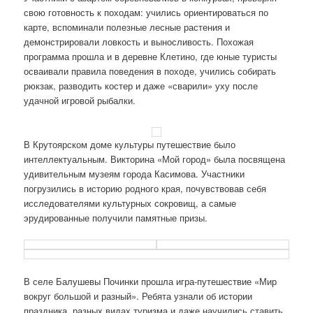
свою готовность к походам: учились ориентироваться по
карте, вспоминали полезные лесные растения и
демонстрировали ловкость и выносливость. Похожая
программа прошла и в деревне Клетино, где юные туристы
осваивали правила поведения в походе, учились собирать
рюкзак, разводить костер и даже «сварили» уху после
удачной игровой рыбалки.
В Крутоярском доме культуры путешествие было
интеллектуальным. Викторина «Мой город» была посвящена
удивительным музеям города Касимова. Участники
погрузились в историю родного края, почувствовав себя
исследователями культурных сокровищ, а самые
эрудированные получили памятные призы.
В селе Балушевы Починки прошла игра-путешествие «Мир
вокруг большой и разный». Ребята узнали об истории
праздника, разных видах туризма и даже научились ставить