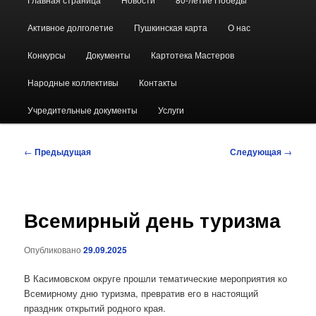
меню
Активное долголетие
Пушкинская карта
О нас
Конкурсы
Документы
Картотека Мастеров
Народные коллективы
Контакты
Учредительные документы
Услуги
Навигация
←
Предыдущая
Следующая
→
по
записям
Всемирный день туризма
Опубликовано
29.09.2025
В Касимовском округе прошли тематические мероприятия ко
Всемирному дню туризма, превратив его в настоящий
праздник открытий родного края.