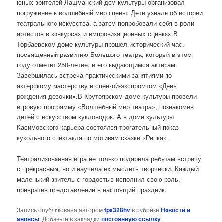
юных зрителей Лашманский дом культуры организовал
погружение в волшебный мир сцены. Дети узнали об истории
театрального искусства, а затем попробовали себя в роли
артистов в конкурсах и импровизационных сценках.В
Торбаевском доме культуры прошел исторический час,
посвященный развитию Большого театра, который в этом
году отметит 250-летие, и его выдающимся актерам.
Завершилась встреча практическими занятиями по
актерскому мастерству и сценкой-экспромтом «День
рождения девочки».В Крутоярском доме культуры провели
игровую программу «Волшебный мир театра», познакомив
детей с искусством кукловодов. А в доме культуры
Касимовского карьера состоялся трогательный показ
кукольного спектакля по мотивам сказки «Репка».
Театрализованная игра не только подарила ребятам встречу
с прекрасным, но и научила их мыслить творчески. Каждый
маленький зритель с гордостью исполнил свою роль,
превратив представление в настоящий праздник.
Запись опубликована автором
fps328hv
в рубрике
Новости и
анонсы
. Добавьте в закладки
постоянную ссылку
.