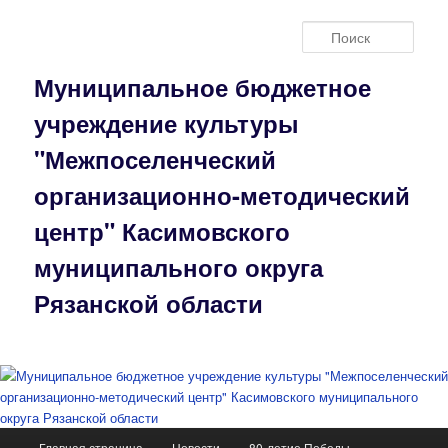
Перейти
к
Поис
основному
содержимому
Муниципальное бюджетное
учреждение культуры
"Межпоселенческий
организационно-методический
центр" Касимовского
муниципального округа
Рязанской области
Главное
Главная страница
Новости
80-летие Победы