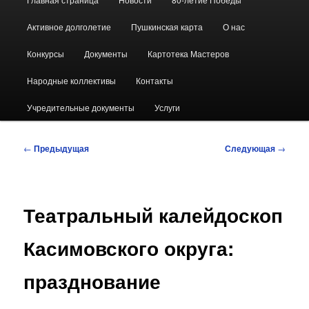
меню
Активное долголетие
Пушкинская карта
О нас
Конкурсы
Документы
Картотека Мастеров
Народные коллективы
Контакты
Учредительные документы
Услуги
Навигация
←
Предыдущая
Следующая
→
по
записям
Театральный калейдоскоп
Касимовского округа:
празднование